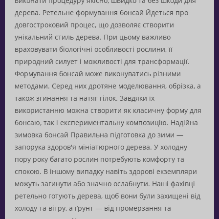
виконати процедуру якісно, швидко та без шкоди для
дерева. Ретельне формування бонсай Йдеться про
довгостроковий процес, що дозволяє створити
унікальний стиль дерева. При цьому важливо
враховувати біологічні особливості рослини, її
природний силует і можливості для трансформації.
Формування бонсай може виконуватись різними
методами. Серед них дротяне моделювання, обрізка, а
також згинання та натяг гілок. Завдяки їх
використанню можна створити як класичну форму для
бонсаю, так і експериментальну композицію. Надійна
зимовка бонсай Правильна підготовка до зими —
запорука здоров'я мініатюрного дерева. У холодну
пору року багато рослин потребують комфорту та
спокою. В іншому випадку навіть здорові екземпляри
можуть загинути або значно ослабнути. Наші фахівці
ретельно готують дерева, щоб вони були захищені від
холоду та вітру, а ґрунт — від промерзання та