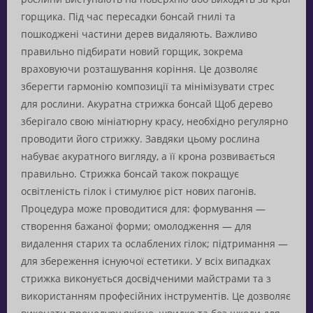
горщика. Під час пересадки бонсай гнилі та
пошкоджені частини дерев видаляють. Важливо
правильно підбирати новий горщик, зокрема
враховуючи розташування коріння. Це дозволяє
зберегти гармонію композиції та мінімізувати стрес
для рослини. Акуратна стрижка бонсай Щоб дерево
зберігало свою мініатюрну красу, необхідно регулярно
проводити його стрижку. Завдяки цьому рослина
набуває акуратного вигляду, а її крона розвивається
правильно. Стрижка бонсай також покращує
освітленість гілок і стимулює ріст нових пагонів.
Процедура може проводитися для: формування —
створення бажаної форми; омолодження — для
видалення старих та ослаблених гілок; підтримання —
для збереження існуючої естетики. У всіх випадках
стрижка виконується досвідченими майстрами та з
використанням професійних інструментів. Це дозволяє