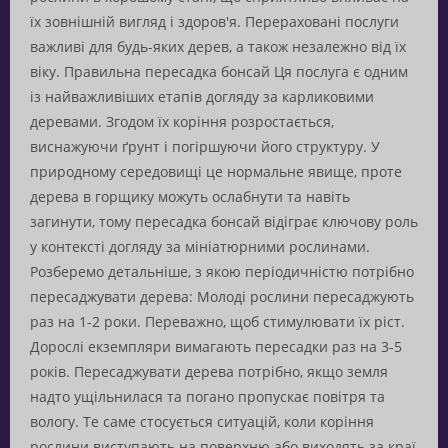
їх зовнішній вигляд і здоров'я. Перераховані послуги
важливі для будь-яких дерев, а також незалежно від їх
віку. Правильна пересадка бонсай Ця послуга є одним
із найважливіших етапів догляду за карликовими
деревами. Згодом їх коріння розростається,
виснажуючи ґрунт і погіршуючи його структуру. У
природному середовищі це нормальне явище, проте
дерева в горщику можуть ослабнути та навіть
загинути, тому пересадка бонсай відіграє ключову роль
у контексті догляду за мініатюрними рослинами.
Розберемо детальніше, з якою періодичністю потрібно
пересаджувати дерева: Молоді рослини пересаджують
раз на 1-2 роки. Переважно, щоб стимулювати їх ріст.
Дорослі екземпляри вимагають пересадки раз на 3-5
років. Пересаджувати дерева потрібно, якщо земля
надто ущільнилася та погано пропускає повітря та
вологу. Те саме стосується ситуацій, коли коріння
рослини виступають на поверхню або виходять за краї