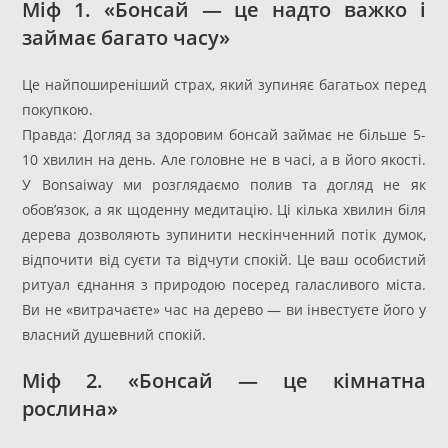
Міф 1. «Бонсай — це надто важко і
займає багато часу»
Це найпоширеніший страх, який зупиняє багатьох перед
покупкою.
Правда: Догляд за здоровим бонсай займає не більше 5-
10 хвилин на день. Але головне не в часі, а в його якості.
У Bonsaiway ми розглядаємо полив та догляд не як
обов’язок, а як щоденну медитацію. Ці кілька хвилин біля
дерева дозволяють зупинити нескінченний потік думок,
відпочити від суєти та відчути спокій. Це ваш особистий
ритуал єднання з природою посеред галасливого міста.
Ви не «витрачаєте» час на дерево — ви інвестуєте його у
власний душевний спокій.
Міф 2. «Бонсай — це кімнатна
рослина»