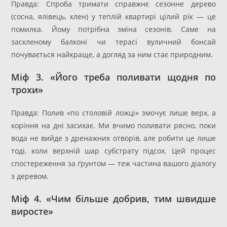
Правда: Спроба тримати справжнє сезонне дерево
(сосна, ялівець, клен) у теплій квартирі цілий рік — це
помилка. Йому потрібна зміна сезонів. Саме на
заскленому балконі чи терасі вуличний бонсай
почувається найкраще, а догляд за ним стає природним.
Міф 3. «Його треба поливати щодня по
трохи»
Правда: Полив «по столовій ложці» змочує лише верх, а
коріння на дні засихає. Ми вчимо поливати рясно, поки
вода не вийде з дренажних отворів, але робити це лише
тоді, коли верхній шар субстрату підсох. Цей процес
спостереження за ґрунтом — теж частина вашого діалогу
з деревом.
Міф 4. «Чим більше добрив, тим швидше
виросте»