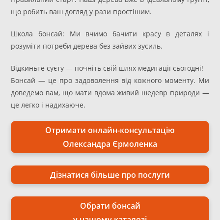
що робить ваш догляд у рази простішим.
Школа бонсай: Ми вчимо бачити красу в деталях і
розуміти потреби дерева без зайвих зусиль.
Відкиньте суєту — почніть свій шлях медитації сьогодні!
Бонсай — це про задоволення від кожного моменту. Ми
доведемо вам, що мати вдома живий шедевр природи —
це легко і надихаюче.
Отримати онлайн-консультацію
Олександра Єрмоленка
Дізнатися більше про послуги
Обрати бонсай
у нашому каталозі