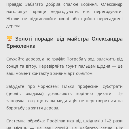
Правда: Забагато добрив спалює коріння. Олександр
наголошує: краще недогодувати, ніж перегодувати.
Ніколи не підживлюйте хворі або щойно пересаджені
дерева.
Золоті поради від майстра Олександра
Єрмоленка
Слухайте дерево, а не графік: Потреба у воді залежить від
сонця та вітру. Перевіряйте ґрунт пальцем щодня — це
ваш момент контакту з живим арт-об’єктом.
Забудьте про чорнозем: Тільки професійні субстрати
(цеоліт, акадама) дозволяють корінню дихати. Це
запорука того, що ваша медитація не перетвориться на
боротьбу за життя дерева.
Системна обробка: Профілактика від шкідників 1–2 рази
на місяць — це ваш спокій. Це набагато легше, ніж