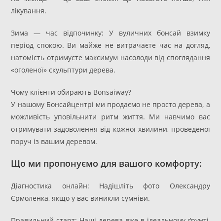
лікування.
Зима — час відпочинку: У вуличних бонсай взимку
період спокою. Ви майже не витрачаєте час на догляд,
натомість отримуєте максимум насолоди від споглядання
«оголеної» скульптури дерева.
Чому клієнти обирають Bonsaiway?
У нашому Бонсайцентрі ми продаємо не просто дерева, а
можливість уповільнити ритм життя. Ми навчимо вас
отримувати задоволення від кожної хвилини, проведеної
поруч із вашим деревом.
Що ми пропонуємо для вашого комфорту:
Діагностика онлайн: Надішліть фото Олександру
Єрмоленка, якщо у вас виникли сумніви.
Правильний старт: Наші дерева вже в ідеальному ґрунті,