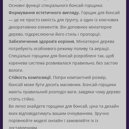
Основні функції спеціального бонсай-горщика:
Формування естетичного вигляду.
Горщик для бонсай
— це не просто ємність для ґрунту, а один із ключових
декоративних елементів. Він доповнює мініатюрне
дерево, підкреслюючи його стиль і пропорції.
Забезпечення здоров’я коріння.
Мініатюрні дерева
потребують особливого режиму поливу та аерації.
Спеціальні горщики для бонсай розроблені так, щоб
коренева система розвивалася правильно, без застою
вологи.
Стійкість композиції.
Попри компактний розмір,
бонсай може бути досить масивним. Бонсай-горщики
мають правильний розподіл ваги, завдяки чому дерево
стоїть стійко.
Ви легко знайдете горщики для бонсай, ціна та дизайн
яких відповідатимуть вашим очікуванням. Зручно
порівнюйте моделі онлайн і замовляйте їх із
доставленням.