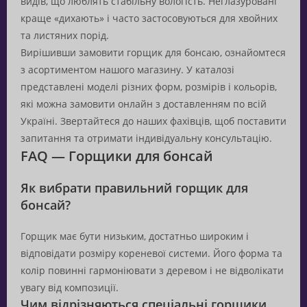
видів, що люблять стабільну вологість. Неглазуровані
краще «дихають» і часто застосовуються для хвойних
та листяних порід.
Вирішивши замовити горщик для бонсаю, ознайомтеся
з асортиментом нашого магазину. У каталозі
представлені моделі різних форм, розмірів і кольорів,
які можна замовити онлайн з доставленням по всій
Україні. Звертайтеся до наших фахівців, щоб поставити
запитання та отримати індивідуальну консультацію.
FAQ — Горщики для бонсай
Як вибрати правильний горщик для
бонсай?
Горщик має бути низьким, достатньо широким і
відповідати розміру кореневої системи. Його форма та
колір повинні гармоніювати з деревом і не відволікати
увагу від композиції.
Чим відрізняються спеціальні горщики