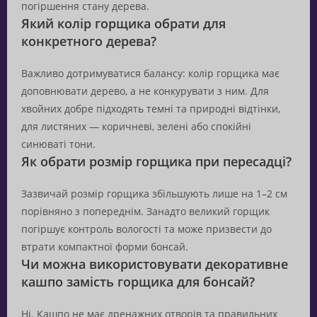
погіршення стану дерева.
Який колір горщика обрати для
конкретного дерева?
Важливо дотримуватися балансу: колір горщика має
доповнювати дерево, а не конкурувати з ним. Для
хвойних добре підходять темні та природні відтінки,
для листяних — коричневі, зелені або спокійні
синюваті тони.
Як обрати розмір горщика при пересадці?
Зазвичай розмір горщика збільшують лише на 1–2 см
порівняно з попереднім. Занадто великий горщик
погіршує контроль вологості та може призвести до
втрати компактної форми бонсай.
Чи можна використовувати декоративне
кашпо замість горщика для бонсай?
Ні. Кашпо не має дренажних отворів та правильних