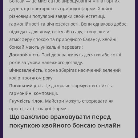
Бонсай — це мистецтво вирощування мініатюрних
дерев, що повторюють природні форми. Хвойні
різновиди популярні завдяки своїй естетиці,
гармонійності та вічнозеленості. Вони однаково добре
підходять для дому, офісу або саду, створюючи
атмосферу спокою та природного балансу. Хвойні
бонсай мають унікальні переваги:
Довговічність.
Такі дерева живуть десятки або сотні
років за умови належного догляду.
Вічнозеленість.
Крона зберігає насичений зелений
колір протягом року.
Повільний ріст.
Це дозволяє формувати стійкі та
гармонійні композиції.
Гнучкість гілок.
Майстри можуть створювати як
прості, так і складні форми.
Що важливо враховувати перед
покупкою хвойного бонсаю онлайн