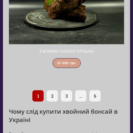
3 BONSAI СОСНА ГІРСЬКА
23 000
грн.
1
2
3
…
6
Чому слід купити хвойний бонсай в
Україні