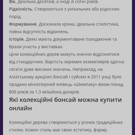
Вік.
Декілька десятків, а іноді й сотні років.
Рідкісність.
Створюються з унікальних або рідкісних
порід.
Формування.
Досконала крона, ідеальна стилістика,
повна відсутність відхилень.
Історія.
Деякі мають документоване походження та
брали участь у виставках.
Ціни колекційних дерев можуть значно відрізнятися
від стандартних. Вартість окремих екземплярів здатна
сягати дуже високих значень. Наприклад, на
Азіатському аукціоні бонсай і суйсекі в 2011 році було
продано мініатюрний ялівець «Шимпаку» віком понад
800 років за 1,3 мільйона доларів.
Які колекційні бонсай можна купити
онлайн
Колекційні дерева створюються у різних традиційних
стилях. Кожен стиль має свою естетику, форму,