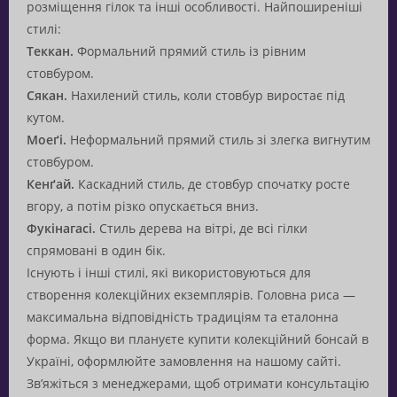
розміщення гілок та інші особливості. Найпоширеніші
стилі:
Теккан.
Формальний прямий стиль із рівним
стовбуром.
Сякан.
Нахилений стиль, коли стовбур виростає під
кутом.
Моеґі.
Неформальний прямий стиль зі злегка вигнутим
стовбуром.
Кенґай.
Каскадний стиль, де стовбур спочатку росте
вгору, а потім різко опускається вниз.
Фукінагасі.
Стиль дерева на вітрі, де всі гілки
спрямовані в один бік.
Існують і інші стилі, які використовуються для
створення колекційних екземплярів. Головна риса —
максимальна відповідність традиціям та еталонна
форма. Якщо ви плануєте купити колекційний бонсай в
Україні, оформлюйте замовлення на нашому сайті.
Зв’яжіться з менеджерами, щоб отримати консультацію