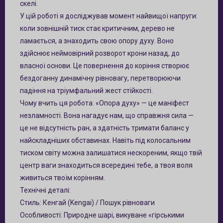
скелі.
У цій роботі я досліджував момент найвищої напруги:
коли зовнішній тиск стає критичним, дерево не
ламається, а знаходить свою опору духу. Воно
здійснює неймовірний розворот крони назад, до
власної основи. Це повернення до коріння створює
бездоганну динамічну рівновагу, перетворюючи
падіння на тріумфальний жест стійкості.
Чому вчить ця робота: «Опора духу» — це маніфест
незламності. Вона нагадує нам, що справжня сила —
це не відсутність ран, а здатність тримати баланс у
найскладніших обставинах. Навіть під колосальним
тиском світу можна залишатися нескореним, якщо твій
центр ваги знаходиться всередині тебе, а твоя воля
живиться твоїм корінням.
Технічні деталі:
Стиль: Кенгай (Kengai) / Пошук рівноваги
Особливості: Природне шарі, викуване «гірськими