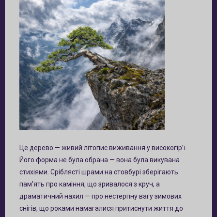
Це дерево — живий літопис виживання у високогір’ї.
Його форма не була обрана — вона була викувана
стихіями. Сріблясті шрами на стовбурі зберігають
пам’ять про каміння, що зривалося з круч, а
драматичний нахил — про нестерпну вагу зимових
снігів, що роками намагалися притиснути життя до