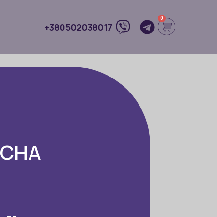
0
+380502038017
СНА