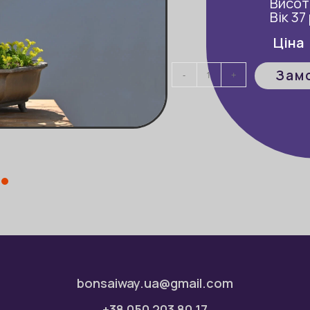
Висот
Вік 37
Ціна
Зам
-
+
bonsaiway.ua@gmail.com
+38 050 203 80 17