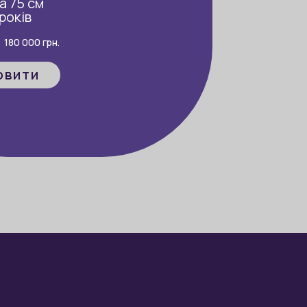
а 75 см
 років
180 000
грн.
овити