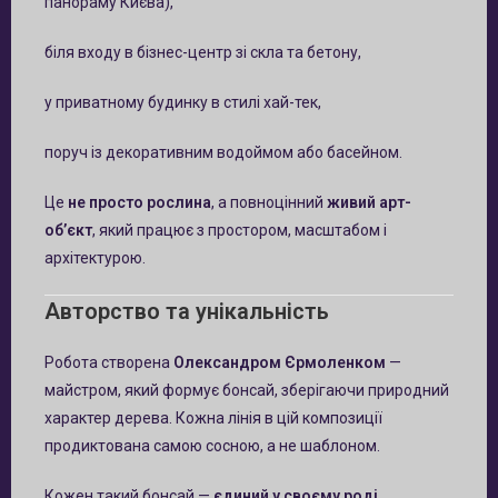
панораму Києва),
біля входу в бізнес-центр зі скла та бетону,
у приватному будинку в стилі хай-тек,
поруч із декоративним водоймом або басейном.
Це
не просто рослина
, а повноцінний
живий арт-
об’єкт
, який працює з простором, масштабом і
архітектурою.
Авторство та унікальність
Робота створена
Олександром Єрмоленком
—
майстром, який формує бонсай, зберігаючи природний
характер дерева. Кожна лінія в цій композиції
продиктована самою сосною, а не шаблоном.
Кожен такий бонсай —
єдиний у своєму роді
.