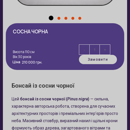
СОСНА ЧОРНА
-
+
Висота 110 см
Вік 30 років
Замовити
Ціна
210 000
грн.
Бонсай із сосни чорної
Цей
бонсай із сосни чорної (
Pinus nigra
)
— сильна,
характерна авторська робота, створена для сучасних
архітектурних просторів і преміальних інтер’єрів просто
неба. Масивний стовбур, виразний нахил і щільні крони
формують образ дерева, загартованого вітрами та