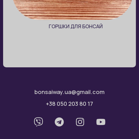
ГОРШКИ ДЛЯ БОНСАЙ
bonsaiway.ua@gmail.com
+38 050 203 80 17