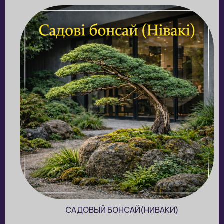
САДОВЫЙ БОНСАЙ(НИВАКИ)