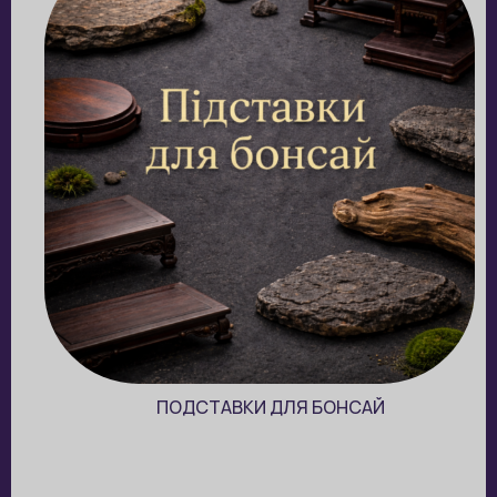
ПОДСТАВКИ ДЛЯ БОНСАЙ