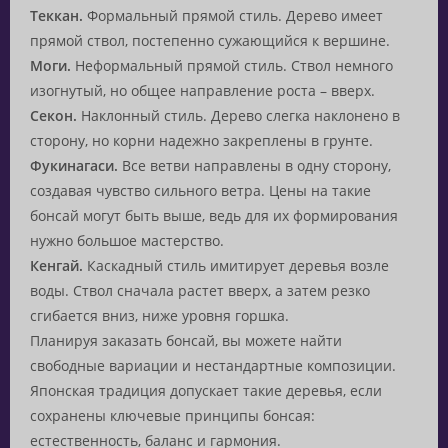
Теккан.
Формальный прямой стиль. Дерево имеет
прямой ствол, постепенно сужающийся к вершине.
Моги.
Неформальный прямой стиль. Ствол немного
изогнутый, но общее направление роста – вверх.
Секон.
Наклонный стиль. Дерево слегка наклонено в
сторону, но корни надежно закреплены в грунте.
Фукинагаси.
Все ветви направлены в одну сторону,
создавая чувство сильного ветра. Цены на такие
бонсай могут быть выше, ведь для их формирования
нужно большое мастерство.
Кенгай.
Каскадный стиль имитирует деревья возле
воды. Ствол сначала растет вверх, а затем резко
сгибается вниз, ниже уровня горшка.
Планируя заказать бонсай, вы можете найти
свободные вариации и нестандартные композиции.
Японская традиция допускает такие деревья, если
сохранены ключевые принципы бонсая:
естественность, баланс и гармония.