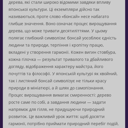
дерева, які стали широко відомими завдяки впливу
японської культури. Ці екземпляри дійсно так
називаються, проте слово «бонсай» несе набагато
глибше значення. Воно означає процес вирощування
дерева, що може тривати десятиліттями. У цьому
полягає глибокий символізм: бонсай уособлює єдність
людини та природи, терпіння і кропітку працю,
вкладені у створення гармонії. Кожен вигин стовбура,
кожна гілочка — результат тривалого та дбайливого
догляду, відображення характеру майстра, його
почуттів та філософії. У японській культурі як хвойний,
так і листяний бонсай символізує не тільки красу
природи в мініатюрі, а й шлях до самопізнання.
Процес вирощування вимагає смиренності: дерево
росте саме по собі, а завдання людини — задати
напрямок для гілля, не придушуючи природний
розвиток. Це важливий урок життя: щоб досягти
гармонії, потрібно приймати природний перебіг подій,