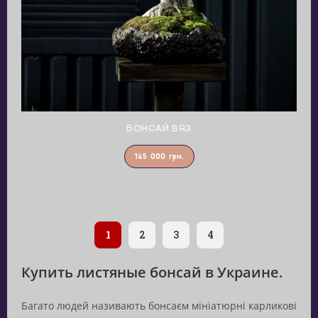
БОНСАЙ ВЯЗ
145 000
грн.
1
2
3
4
Купить листяные бонсай в Украине.
Багато людей називають бонсаєм мініатюрні карликові