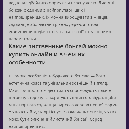
водночас дбайливо формуючи власну долю. Листяні
бонсай є одними з найпопулярніших і
найпоширеніших. Їх можна вирощувати з живців,
саджанців або насіння різних дерев, а готові
екземпляри поділяються на категорії та за іншими
параметрами.
Какие лиственные бонсай можно
купить онлайн и в чем их
особенности
Ключова особливість будь-якого бонсаю — його
естетична краса та унікальний зовнішній вигляд.
Майстри протягом десятиліть спрямовують гілки в
потрібну сторону та коригують вигин стовбура, щоб з
мініатюрного саджанця виросло дерево певної форми.
У японській культурі існує 15 класичних стилів, у яких
може бути виконаний листяний бонсай. Серед
найпоширеніших: