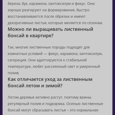
береза, бук, карамона, зантоксилум и фикус. Они
хорошо реагируют на формирование, быстро
восстанавливаются после обрезки и имеют
декоративные листья, которые меняется по сезонам.
Можно ли выращивать лиственный
бонсай в квартире?
Так, многие лиственные породы подходят для
комнатных условий — фикус, карамона, зантоксилум,
сагереция. Они адаптируются к стабильной
температуре, любят рассеянный свет и умеренный
полив.
Как отличается уход за лиственным
бонсай летом и зимой?
Летом деревья активно растут, поэтому важны
регулярный полив и подкормка. Осенью лиственные
бонсай могут сбрасывать листья – это нормальная