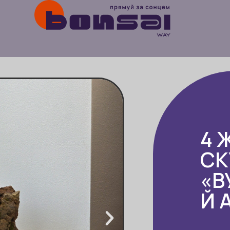
4 
СК
«В
Й 