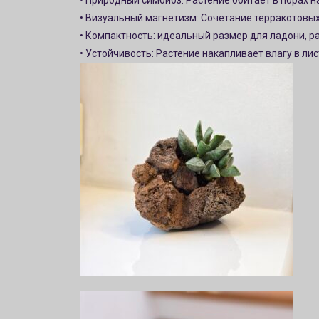
• Природный симбиоз: Растение обитает в порах 
• Визуальный магнетизм: Сочетание терракотовых
• Компактность: идеальный размер для ладони, р
• Устойчивость: Растение накапливает влагу в ли