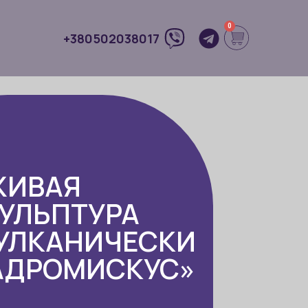
0
+380502038017
ЖИВАЯ
УЛЬПТУРА
УЛКАНИЧЕСКИ
АДРОМИСКУС»