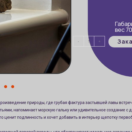
Габар
вес 70
Цена
Зак
-
+
 произведение природы, где грубая фактура застывшей лавы встре
стьями, напоминает морскую гальку или удивительное создание с
кто ценит подлинность и хочет добавить в интерьер щепотку перво