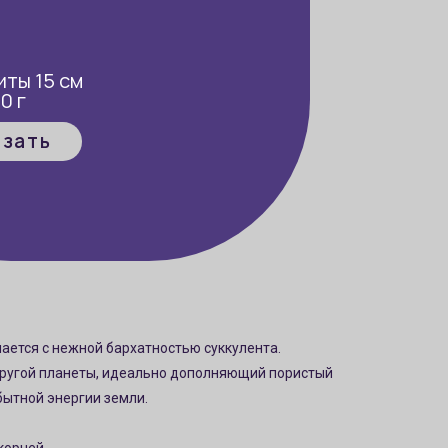
иты 15 см
0 г
азать
1 450
грн.
чается с нежной бархатностью суккулента.
 другой планеты, идеально дополняющий пористый
бытной энергии земли.