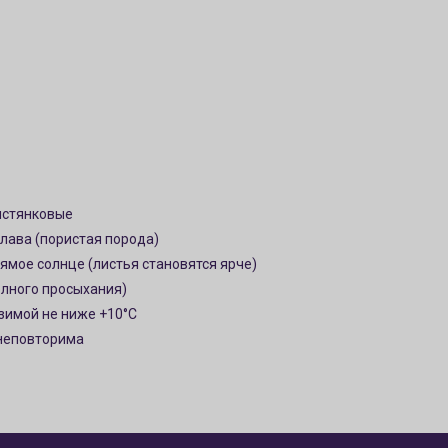
лстянковые
лава (пористая порода)
ямое солнце (листья становятся ярче)
олного просыхания)
зимой не ниже +10°C
 неповторима