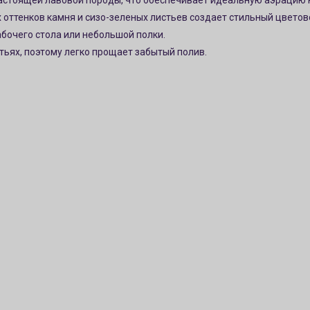
настоящей лавовой породы, что обеспечивает идеальную аэрацию 
 оттенков камня и сизо-зеленых листьев создает стильный цветов
абочего стола или небольшой полки.
стьях, поэтому легко прощает забытый полив.