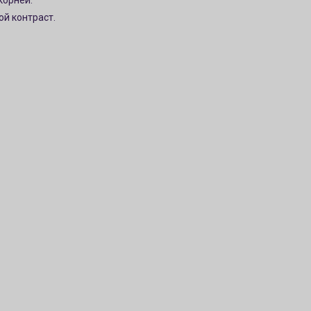
корней.
ой контраст.